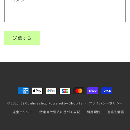
フ
ォ
ー
ム
送信する
決
済
© 2026,
ESR online shop
Powered by Shopify
方
プライバシーポリシー
法
返金ポリシー
特定商取引法に基づく表記
利用規約
連絡先情報