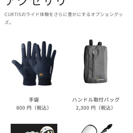
CURTISのライド体験をさらに豊かにするオプショングッ
ズ。
手袋
ハンドル取付バッグ
通
800 円（税込）
通
2,300 円（税込）
常
常
価
価
格
格