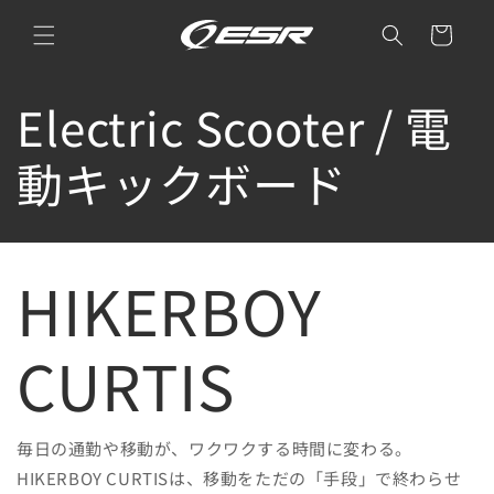
コンテ
カ
ンツに
ー
進む
ト
コ
Electric Scooter / 電
レ
動キックボード
ク
シ
HIKERBOY
ョ
CURTIS
ン
:
毎日の通勤や移動が、ワクワクする時間に変わる。
HIKERBOY CURTISは、移動をただの「手段」で終わらせ