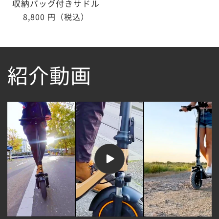
収納バッグ付きサドル
通
8,800 円（税込）
常
価
格
紹介動画