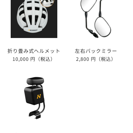
折り畳み式ヘルメット
左右バックミラー
通
10,000 円（税込）
通
2,800 円（税込）
常
常
価
価
格
格