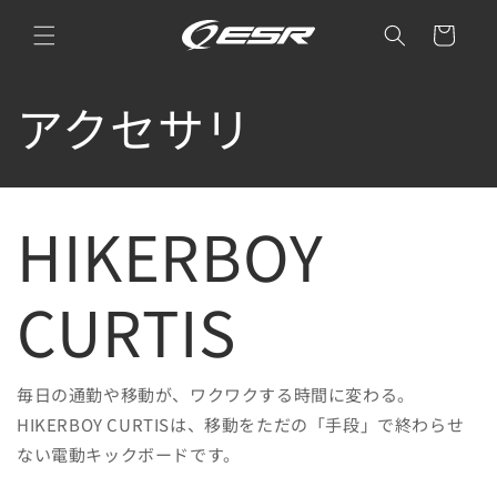
コンテ
カ
ンツに
ー
進む
ト
コ
アクセサリ
レ
ク
HIKERBOY
シ
CURTIS
ョ
ン
毎日の通勤や移動が、ワクワクする時間に変わる。
HIKERBOY CURTISは、移動をただの「手段」で終わらせ
:
ない電動キックボードです。