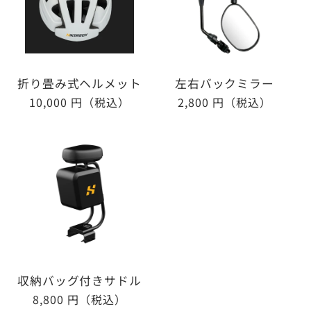
折り畳み式ヘルメット
左右バックミラー
通
10,000 円（税込）
通
2,800 円（税込）
常
常
価
価
格
格
収納バッグ付きサドル
通
8,800 円（税込）