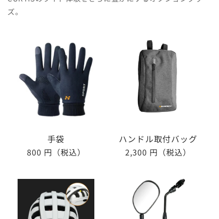
ズ。
手袋
ハンドル取付バッグ
通
800 円（税込）
通
2,300 円（税込）
常
常
価
価
格
格